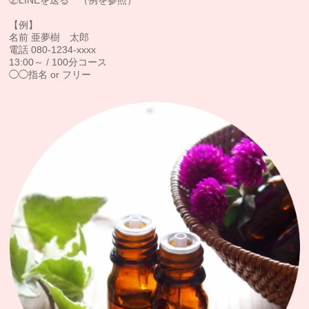
②LINEを送る （例を参照）
【例】
名前 亜夢樹 太郎
電話 080-1234-xxxx
13:00～ / 100分コース
◯◯指名 or フリー