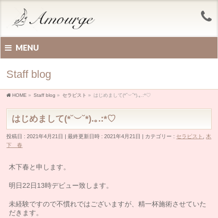
MENU
Staff blog
HOME
»
Staff blog
»
セラピスト
»
はじめまして(*˘︶˘*).｡.:*♡
はじめまして(*˘︶˘*).｡.:*♡
投稿日 : 2021年4月21日
最終更新日時 : 2021年4月21日
カテゴリー :
セラピスト
,
木
下 春
木下春と申します。
明日22日13時デビュー致します。
未経験ですので不慣れではございますが、精一杯施術させていた
だきます。